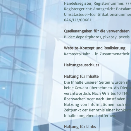
Handelsregister, Registernummer: 77
Registergericht: Amtsgericht Potsda
Umsatzsteuer-Identifikationsnummer
046/123/00661
Quellenangaben für die verwendeten 
Bilder: depositphotos, pixabay, pexels
Website-Konzept und Realisierung
Karstedt&Hahn - in Zusammenarbeit
Haftungsausschluss
Haftung für Inhalte
Die Inhalte unserer Seiten wurden mit 
keine Gewähr übernehmen. Als Dienste
verantwortlich. Nach §§ 8 bis 10 TMG 
überwachen oder nach Umständen zu fo
Nutzung von Informationen nach den 
Zeitpunkt der Kenntnis einer konkre
Inhalte umgehend entfernen.
Haftung für Links