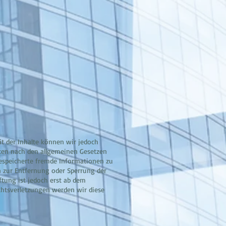
tät der Inhalte können wir jedoch
iten nach den allgemeinen Gesetzen
 gespeicherte fremde Informationen zu
n zur Entfernung oder Sperrung der
tung ist jedoch erst ab dem
chtsverletzungen werden wir diese