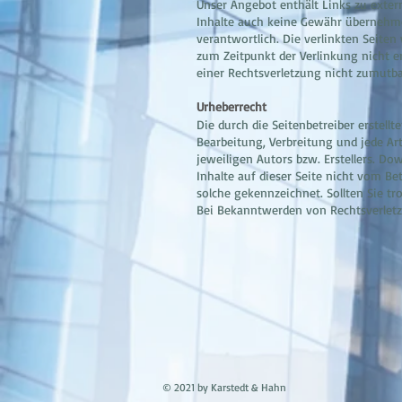
Unser Angebot enthält Links zu exter
Inhalte auch keine Gewähr übernehmen.
verantwortlich. Die verlinkten Seite
zum Zeitpunkt der Verlinkung nicht e
einer Rechtsverletzung nicht zumutb
Urheberrecht
Die durch die Seitenbetreiber erstell
Bearbeitung, Verbreitung und jede Ar
jeweiligen Autors bzw. Erstellers. Do
Inhalte auf dieser Seite nicht vom Be
solche gekennzeichnet. Sollten Sie 
Bei Bekanntwerden von Rechtsverletz
© 2021 by Karstedt & Hahn