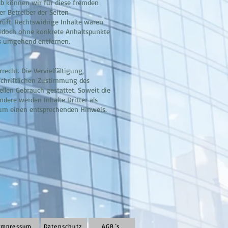
alb können wir für diese fremden
er Betreiber der Seiten
rüft. Rechtswidrige Inhalte waren
 jedoch ohne konkrete Anhaltspunkte
ks umgehend entfernen.
recht. Die Vervielfältigung,
schriftlichen Zustimmung des
ellen Gebrauch gestattet. Soweit die
ndere werden Inhalte Dritter als
 um einen entsprechenden Hinweis.
Impressum
Datenschutz
AGB´s