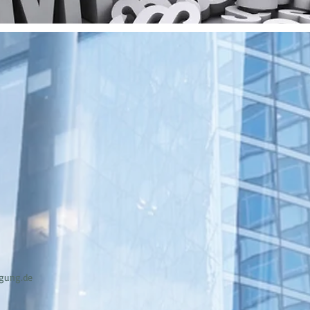
n
igung.de