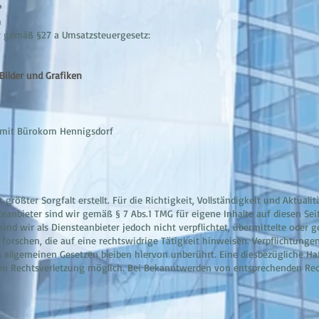
P
m
 gemäß §27 a Umsatzsteuergesetz:
Bilder und Grafiken
 mit Bürokom Hennigsdorf
größter Sorgfalt erstellt. Für die Richtigkeit, Vollständigkeit und Aktuali
anbieter sind wir gemäß § 7 Abs.1 TMG für eigene Inhalte auf diesen Se
sind wir als Diensteanbieter jedoch nicht verpflichtet, übermittelte oder
rschen, die auf eine rechtswidrige Tätigkeit hinweisen. Verpflichtunge
allgemeinen Gesetzen bleiben hiervon unberührt. Eine diesbezügliche Haf
ten Rechtsverletzung möglich. Bei Bekanntwerden von entsprechenden Re