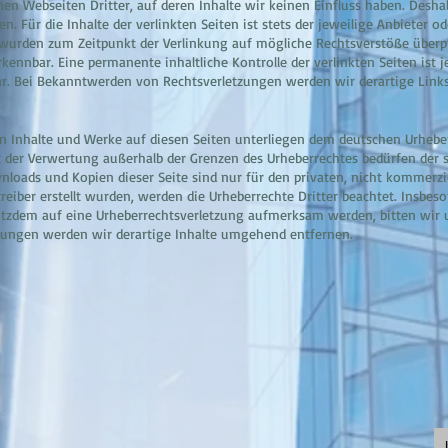
nen Webseiten Dritter, auf deren Inhalte wir keinen Einfluss haben. Desh
 Für die Inhalte der verlinkten Seiten ist stets der jeweilige Anbieter od
n wurden zum Zeitpunkt der Verlinkung auf mögliche Rechtsverstöße überp
rkennbar. Eine permanente inhaltliche Kontrolle der verlinkten Seiten ist
ar. Bei Bekanntwerden von Rechtsverletzungen werden wir derartige Lin
ten Inhalte und Werke auf diesen Seiten unterliegen dem deutschen Urheber
t der Verwertung außerhalb der Grenzen des Urheberrechtes bedürfen der 
wnloads und Kopien dieser Seite sind nur für den privaten, nicht kommerzi
treiber erstellt wurden, werden die Urheberrechte Dritter beachtet. Insbeso
trotzdem auf eine Urheberrechtsverletzung aufmerksam werden, bitten wir
ungen werden wir derartige Inhalte umgehend entfernen.