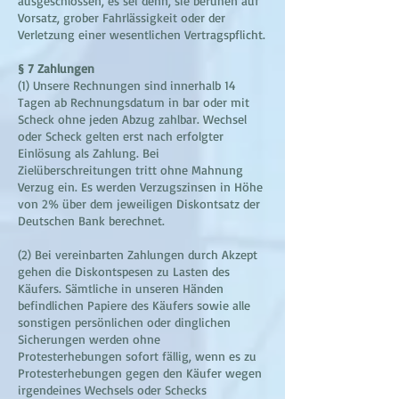
ausgeschlossen, es sei denn, sie beruhen auf
Vorsatz, grober Fahrlässigkeit oder der
Verletzung einer wesentlichen Vertragspflicht.
§ 7 Zahlungen
(1) Unsere Rechnungen sind innerhalb 14
Tagen ab Rechnungsdatum in bar oder mit
Scheck ohne jeden Abzug zahlbar. Wechsel
oder Scheck gelten erst nach erfolgter
Einlösung als Zahlung. Bei
Zielüberschreitungen tritt ohne Mahnung
Verzug ein. Es werden Verzugszinsen in Höhe
von 2% über dem jeweiligen Diskontsatz der
Deutschen Bank berechnet.
(2) Bei vereinbarten Zahlungen durch Akzept
gehen die Diskontspesen zu Lasten des
Käufers. Sämtliche in unseren Händen
befindlichen Papiere des Käufers sowie alle
sonstigen persönlichen oder dinglichen
Sicherungen werden ohne
Protesterhebungen sofort fällig, wenn es zu
Protesterhebungen gegen den Käufer wegen
irgendeines Wechsels oder Schecks