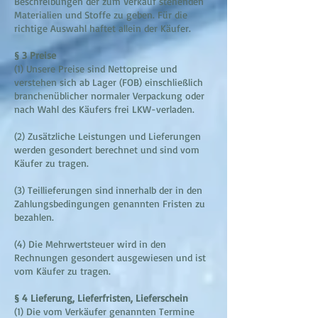
Beschreibungen der zum Verkauf stehenden
Materialien und Stoffe zu geben. Für die
richtige Auswahl haftet allein der Käufer.
§ 3 Preise
(1) Unsere Preise sind Nettopreise und
verstehen sich ab Lager (FOB) einschließlich
branchenüblicher normaler Verpackung oder
nach Wahl des Käufers frei LKW-verladen.
(2) Zusätzliche Leistungen und Lieferungen
werden gesondert berechnet und sind vom
Käufer zu tragen.
(3) Teillieferungen sind innerhalb der in den
Zahlungsbedingungen genannten Fristen zu
bezahlen.
(4) Die Mehrwertsteuer wird in den
Rechnungen gesondert ausgewiesen und ist
vom Käufer zu tragen.
§ 4 Lieferung, Lieferfristen, Lieferschein
(1) Die vom Verkäufer genannten Termine