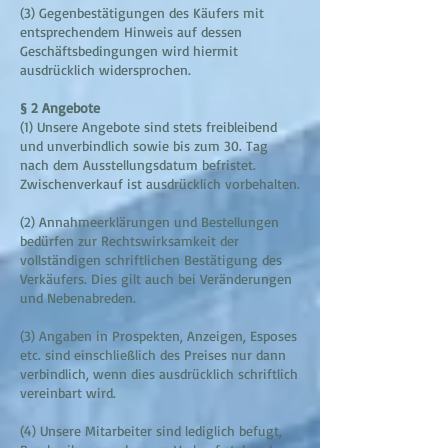
(3) Gegenbestätigungen des Käufers mit
entsprechendem Hinweis auf dessen
Geschäftsbedingungen wird hiermit
ausdrücklich widersprochen.
§ 2 Angebote
(1) Unsere Angebote sind stets freibleibend
und unverbindlich sowie bis zum 30. Tag
nach dem Ausstellungsdatum befristet.
Zwischenverkauf ist ausdrücklich vorbehalten.
(2) Annahmeerklärungen und Bestellungen
bedürfen zur Rechtswirksamkeit der
vollständigen schriftlichen Bestätigung des
Verkäufers. Dies gilt auch bei Veränderungen
und Nebenabreden.
(3) Angaben in Prospekten, Anzeigen, Esposes
etc. sind einschließlich des Preises nur dann
verbindlich, wenn dies ausdrücklich schriftlich
vereinbart wird.
(4) Unsere Mitarbeiter sind lediglich befugt,