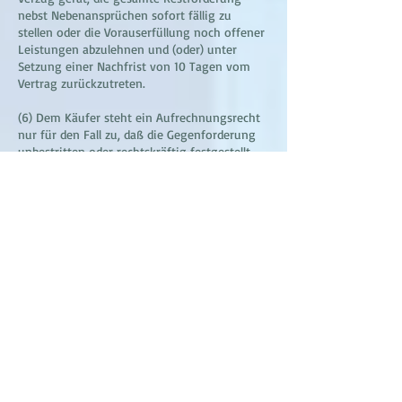
nebst Nebenansprüchen sofort fällig zu
stellen oder die Vorauserfüllung noch offener
Leistungen abzulehnen und (oder) unter
Setzung einer Nachfrist von 10 Tagen vom
Vertrag zurückzutreten.
(6) Dem Käufer steht ein Aufrechnungsrecht
nur für den Fall zu, daß die Gegenforderung
unbestritten oder rechtskräftig festgestellt
ist.
§ 8 Eigentumsvorbehalt
(1) Bis zur vollständigen Bezahlung des
Kaufpreises inklusive fakturierter
Umsatzsteuer sowie bis zur Erfüllung aller im
Zeitpunkt der Lieferung bestehenden oder
später entstehenden Forderungen gegen den
Käufer, bei Scheck oder Wechsel bis zum
Eingang des durch sie verbrieften Betrages,
behalten wir uns das Eigentum an der
gelieferten Ware - Vorbehaltsware - vor. Dies
gilt auch dann, wenn einzelne Forderungen in
laufende Rechnung aufgenommen werden