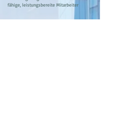
fähige, leistungsbereite Mitarbeiter
Profis übernehmen
Verantwortung
Fachkräfte können sich bei Eignung zum
geprüften Vorarbeiter bzw. Objektleiter
weiterentwickeln. Wir unterstützen Sie
auch, wenn Sie eine Qualifizierung zum
Meister oder Techniker anstreben.
Sie sind kein/e Gebäudereiniger/in?
Wir bieten auch Quereinsteigern eine
Chance.
Um unsere Qualitätsstandards zu
gewährleisten, arbeiten wir Sie
systematisch in Ihre Aufgaben ein. Nach
ausreichender Schulung und Erfahrung
haben Sie auch als Quereinsteiger/in die
Möglichkeit, in Führungspositionen