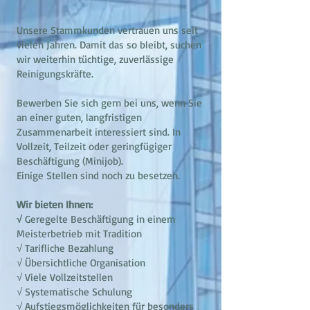
Unsere Stammkunden vertrauen uns seit
vielen Jahren. Damit das so bleibt, suchen
wir weiterhin tüchtige, zuverlässige
Reinigungskräfte.
Bewerben Sie sich gern bei uns, wenn Sie
an einer guten, langfristigen
Zusammenarbeit interessiert sind. In
Vollzeit, Teilzeit oder geringfügiger
Beschäftigung (Minijob).
Einige Stellen sind noch zu besetzen.
Wir bieten Ihnen:
√
Geregelte Beschäftigung in einem
Meisterbetrieb mit Tradition
√ Tarifliche Bezahlung
√ Übersichtliche Organisation
√ Viele Vollzeitstellen
√ Systematische Schulung
√ Aufstiegsmöglichkeiten für besonders