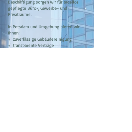
Beschäftigung sorgen wir für tadellos
gepflegte Büro-, Gewerbe- und
Privaträume.
In Potsdam und Umgebung bieten wir
Ihnen:
√ zuverlässige Gebäudereinigung
√ transparente Verträge
√ leistungsfähige Teams
√ kontrollierte Qualität
Alles klar: Mit Karstedt & Hahn.
Denn hier ist der Chef noch vom Fach.
© 2021 by Karstedt & Hahn